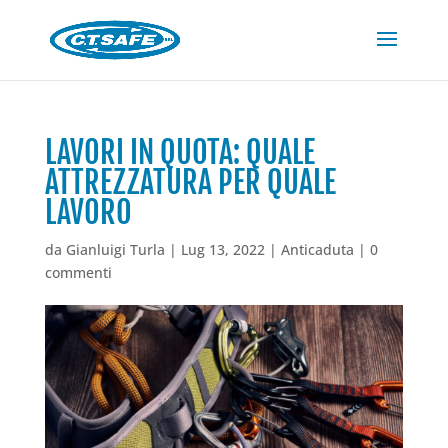
LAVORI IN QUOTA: QUALE
ATTREZZATURA PER QUALE
LAVORO
da
Gianluigi Turla
|
Lug 13, 2022
|
Anticaduta
|
0
commenti