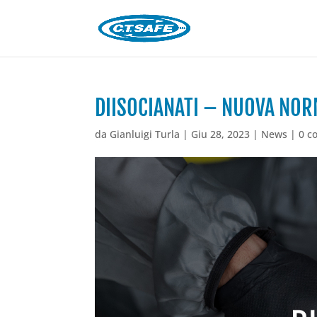
DIISOCIANATI – NUOVA NOR
da
Gianluigi Turla
|
Giu 28, 2023
|
News
|
0 c