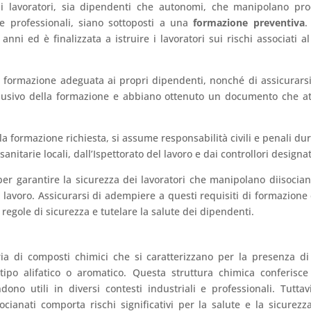
i lavoratori, sia dipendenti che autonomi, che manipolano pro
 e professionali, siano sottoposti a una
formazione preventiva
.
ni ed è finalizzata a istruire i lavoratori sui rischi associati al
 la formazione adeguata ai propri dipendenti, nonché di assicurars
usivo della formazione e abbiano ottenuto un documento che at
 la formazione richiesta, si assume responsabilità civili e penali du
sanitarie locali, dall’Ispettorato del lavoro e dai controllori designat
r garantire la sicurezza dei lavoratori che manipolano diisocian
i lavoro. Assicurarsi di adempiere a questi requisiti di formazione
regole di sicurezza e tutelare la salute dei dipendenti.
oria di composti chimici che si caratterizzano per la presenza d
 tipo alifatico o aromatico. Questa struttura chimica conferisce
dono utili in diversi contesti industriali e professionali. Tuttav
cianati comporta rischi significativi per la salute e la sicurezz