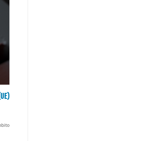
(UE)
bito