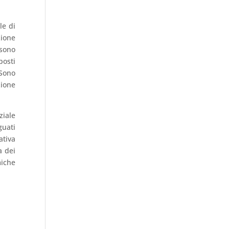
le di
zione
 sono
osti
 Sono
zione
ziale
guati
ativa
a dei
miche