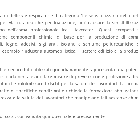
anti delle vie respiratorie di categoria 1 e sensibilizzanti della pel
ia per via cutanea che per inalazione, può causare la sensibilizza
ppo dell’asma professionale tra i lavoratori. Questi composti
come componenti chimici di base per la produzione di comp
li, legno, adesivi, sigillanti, isolanti e schiume poliuretaniche.
d esempio l’industria automobilistica, il settore edilizio e la produ
ali e nei prodotti utilizzati quotidianamente rappresenta una poten
to, è fondamentale adottare misure di prevenzione e protezione ade
himici e minimizzare i rischi per la salute dei lavoratori. La norm
ispetto di specifiche condizioni e richiede la formazione obbligatori
urezza e la salute dei lavoratori che manipolano tali sostanze chi
e di corsi, con validità quinquennale e precisamente