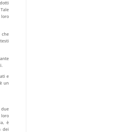
dotti
 Tale
 loro
i che
testi
rante
i.
ati e
 è un
i due
 loro
ia, è
a dei